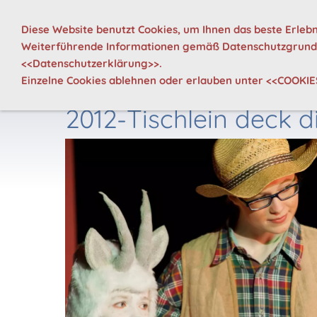
Diese Website benutzt Cookies, um Ihnen das beste Erlebn
Weiterführende Informationen gemäß Datenschutzgrundv
WIR
NEWS
TERMIN
<<
Datenschutzerklärung
>>.
Einzelne Cookies ablehnen oder erlauben unter
<<COOKIE
2012-Tischlein deck d