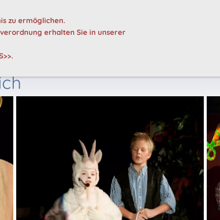
+49 4104 918 93 06
THEATER WESTIBUEL e.V.
is zu ermöglichen.
erordnung erhalten Sie in unserer
E
KARTEN
ARCHIV
INTERNER BEREICH
S>>
.
ich