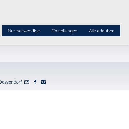
 - Verwaltung: Am Wendel 14, 21521 Dassendorf
NEWSLETTER
Nur notwendige
Einstellungen
Alle erlauben
Dassendorf