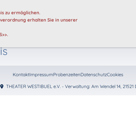
+49 4104 918 93 06
THEATER WESTIBUEL e.V.
is zu ermöglichen.
erordnung erhalten Sie in unserer
E
KARTEN
ARCHIV
INTERNER BEREICH
S>>
.
is
Kontakt
Impressum
Probenzeiten
Datenschutz
Cookies
THEATER WESTIBUEL e.V. - Verwaltung: Am Wendel 14, 21521 